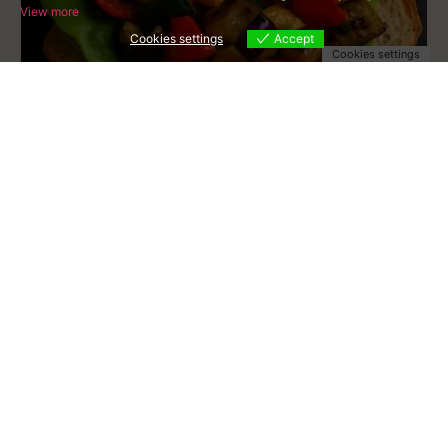
View more
Cookies settings
Accept
Cookies settings
Brötchen mit Grillgemüse 4er Set
€
9.90
Netto
In den Warenkorb