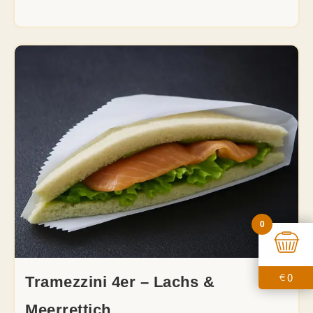
0
0
€
Tramezzini 4er – Lachs &
Meerrettich