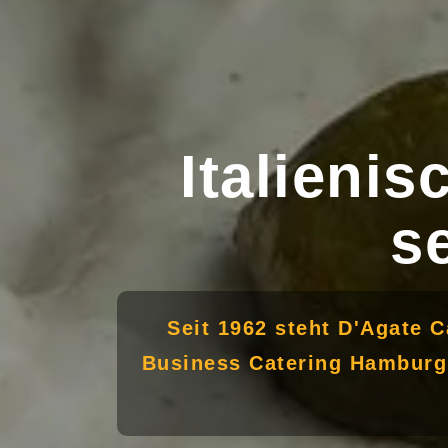
Italieni
s
Seit 1962 steht D'Agate C
Business Catering Hamburg f