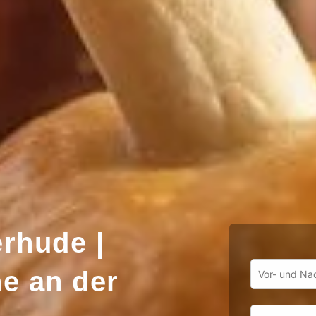
erhude |
he an der