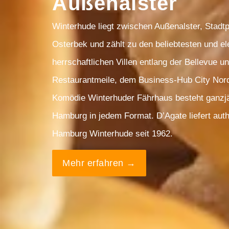
Außenalster
Winterhude liegt zwischen Außenalster, Stad
Osterbek und zählt zu den beliebtesten und e
herrschaftlichen Villen entlang der Bellevue 
Restaurantmeile, dem Business-Hub City Nord
Komödie Winterhuder Fährhaus besteht ganzjäh
Hamburg in jedem Format. D’Agate liefert auth
Hamburg Winterhude seit 1962.
Mehr erfahren →