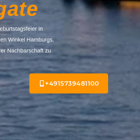
gate
burtstagsfeier in
eden Winkel Hamburgs.
rer Nachbarschaft zu
+4915739481100