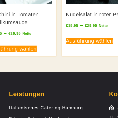
hini in Tomaten-
Nudelsalat in roter P
ilikumsauce
–
€
15.95
€
29.95
Netto
–
5
€
29.95
Netto
Ausführung wählen
führung wählen
Leistungen
Ko
Italienisches Catering Hamburg