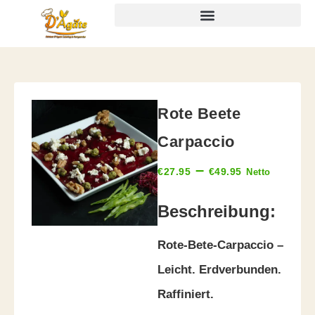
Rote Beete
Carpaccio
–
€
27.95
€
49.95
Netto
Beschreibung:
Rote-Bete-Carpaccio –
Leicht. Erdverbunden.
Raffiniert.