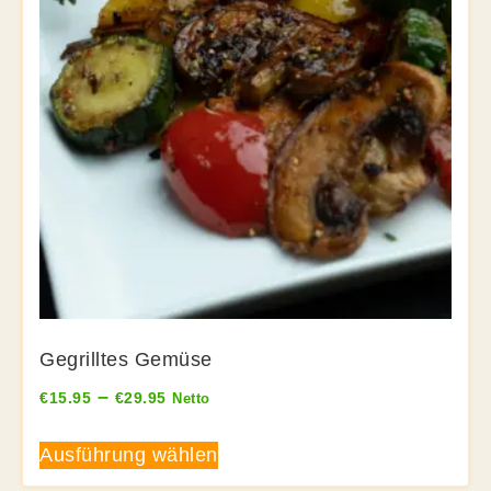
Gegrilltes Gemüse
–
€
15.95
€
29.95
Netto
Ausführung wählen