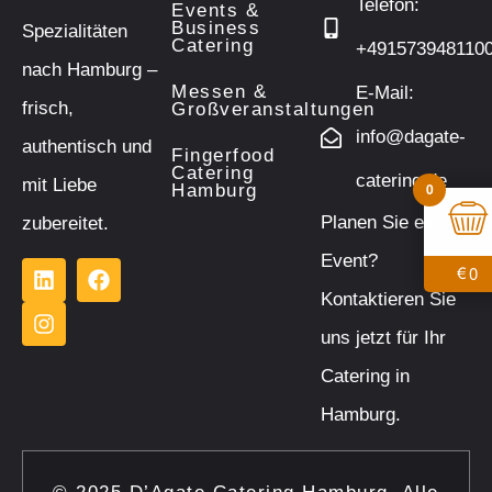
Telefon:
Events &
Business
Spezialitäten
Catering
+491573948110
nach Hamburg –
Messen &
E-Mail:
frisch,
Großveranstaltungen
info@dagate-
authentisch und
Fingerfood
Catering
catering.de
mit Liebe
0
Hamburg
Planen Sie ein
zubereitet.
Event?
0
€
Kontaktieren Sie
uns jetzt für Ihr
Catering in
Hamburg.