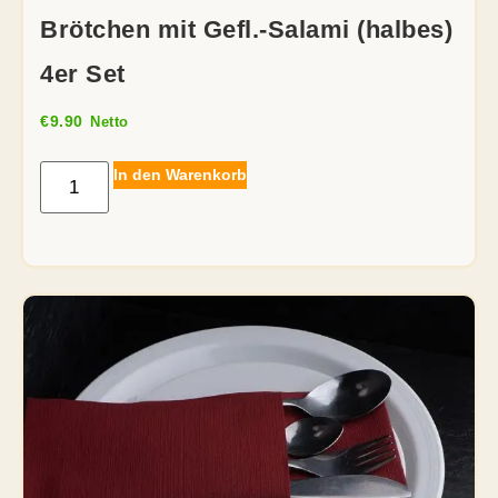
Brötchen mit Gefl.-Salami (halbes)
4er Set
€
9.90
Netto
In den Warenkorb