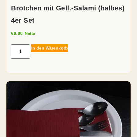
Brötchen mit Gefl.-Salami (halbes)
4er Set
€
9.90
Netto
In den Warenkorb