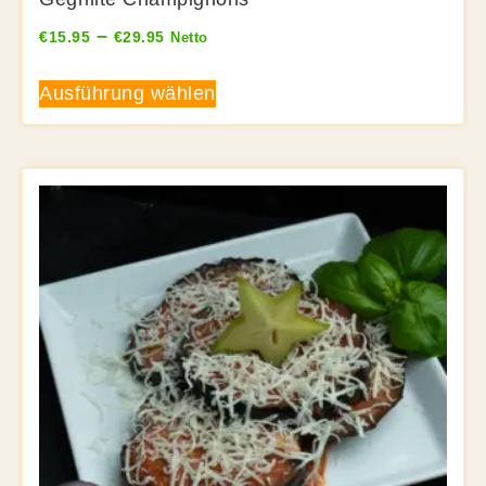
–
€
15.95
€
29.95
Netto
Ausführung wählen