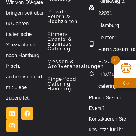
Klinikweg 3,
Wir von D’Agate
Private
bringen seit über
22081
Feiern &
Hochzeiten
60 Jahren
Hamburg
italienische
Firmen-
Telefon:
Events &
Business
Spezialitäten
Catering
+491573948110
nach Hamburg –
0
Messen &
E-Mail:
frisch,
Großveranstaltungen
info@dagate-
authentisch und
Fingerfood
0
€
Catering
catering.de
mit Liebe
Hamburg
Planen Sie ein
zubereitet.
Event?
Kontaktieren Sie
uns jetzt für Ihr