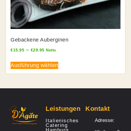
Gebackene Auberginen
–
€
15.95
€
29.95
Netto
Ausführung wählen
Leistungen
Kontakt
Adresse:
Italienisches
Catering
Hamburg