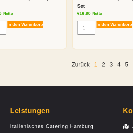
Set
0
€
16.90
Netto
Netto
In den Warenkorb
In den Warenkorb
Zurück
1
2
3
4
5
Leistungen
Ko
Italienisches Catering Hamburg