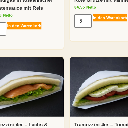
ndigas in toskanischer
Rote Grütze mit Vanill
€
4.95
Netto
tensauce mit Reis
5
Netto
In den Warenkorb
In den Warenkorb
ezzini 4er – Lachs &
Tramezzini 4er – Toma