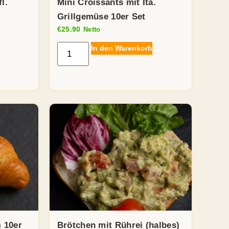
l.
Mini Croissants mit Ita.
Grillgemüse 10er Set
€
25.90
Netto
In den Warenkorb
) 10er
Brötchen mit Rührei (halbes)