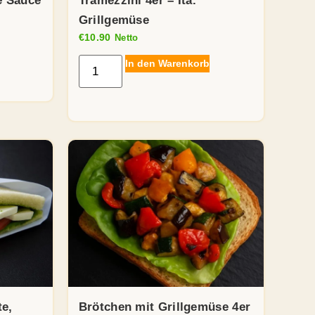
e Sauce
Tramezzini 4er – Ita.
Grillgemüse
€
10.90
Netto
In den Warenkorb
te,
Brötchen mit Grillgemüse 4er