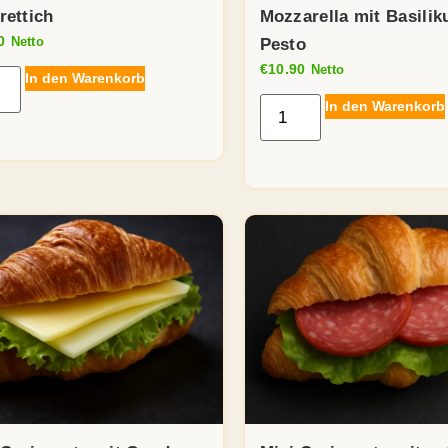
rettich
Mozzarella mit Basili
0
Netto
Pesto
€
10.90
Netto
In den Warenkorb
In den Warenkorb