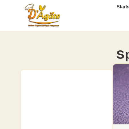
Start
S