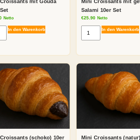
 Croissants mit Gouda
Mini Croissants mit gef
 Set
Salami 10er Set
0
€
25.90
Netto
Netto
In den Warenkorb
In den Warenkorb
 Croissants (schoko) 10er
Mini Croissants (natur