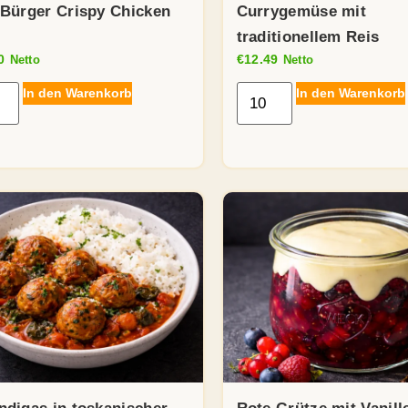
 Bürger Crispy Chicken
Currygemüse mit
traditionellem Reis
0
€
12.49
Netto
Netto
In den Warenkorb
In den Warenkorb