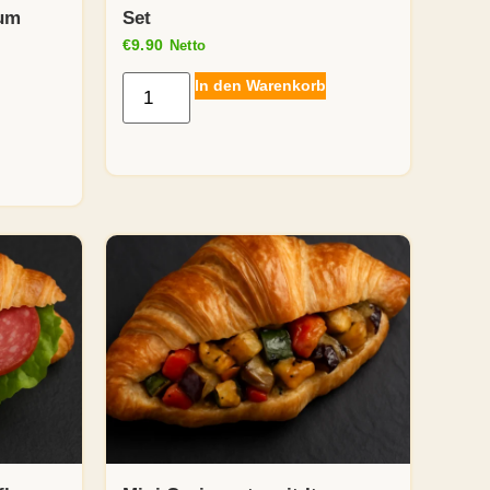
kum
Set
€
9.90
Netto
In den Warenkorb