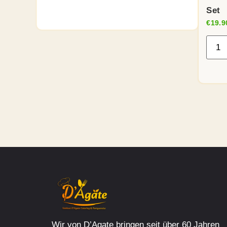
Set
€
19.9
Wir von D’Agate bringen seit über 60 Jahren