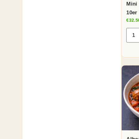
Mini
10er
€
32.5