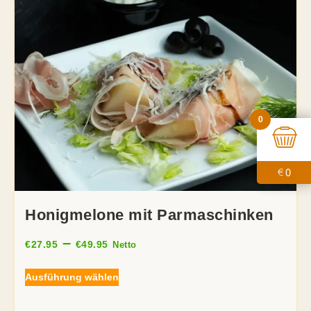
0
0
€
Honigmelone mit Parmaschinken
–
€
27.95
€
49.95
Netto
Ausführung wählen