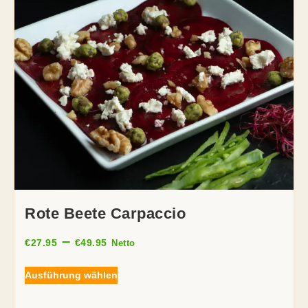
Rote Beete Carpaccio
–
€
27.95
€
49.95
Netto
Ausführung wählen