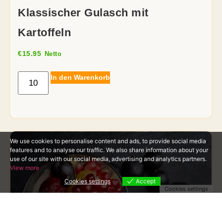
Klassischer Gulasch mit
Kartoffeln
€
15.95
Netto
In den Warenkorb
We use cookies to personalise content and ads, to provide social media
features and to analyse our traffic. We also share information about your
use of our site with our social media, advertising and analytics partners.
View more
Cookies settings
Accept
Cookies settings